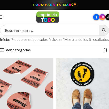
T
O
D
O
P
A
R
A
T
U
M
A
R
C
A
Inicio
Productos etiquetados “stickers”
Mostrando los 5 resultados
Ver categorías