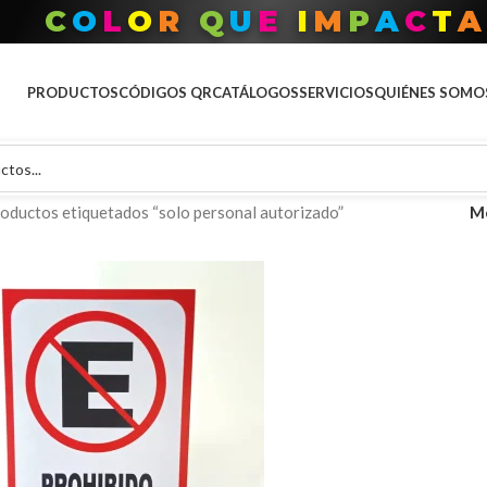
C
O
L
O
R
Q
U
E
I
M
P
A
C
T
A
PRODUCTOS
CÓDIGOS QR
CATÁLOGOS
SERVICIOS
QUIÉNES SOMO
oductos etiquetados “solo personal autorizado”
M