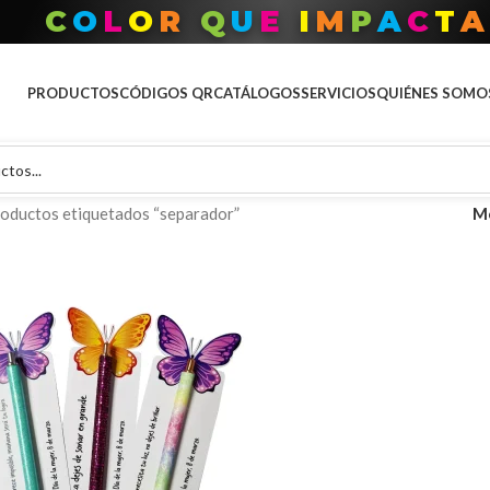
C
O
L
O
R
Q
U
E
I
M
P
A
C
T
A
PRODUCTOS
CÓDIGOS QR
CATÁLOGOS
SERVICIOS
QUIÉNES SOMO
oductos etiquetados “separador”
M