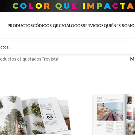
C
O
L
O
R
Q
U
E
I
M
P
A
C
T
A
PRODUCTOS
CÓDIGOS QR
CATÁLOGOS
SERVICIOS
QUIÉNES SOMO
oductos etiquetados “revista”
M