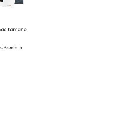
inas tamaño
s
,
Papelería