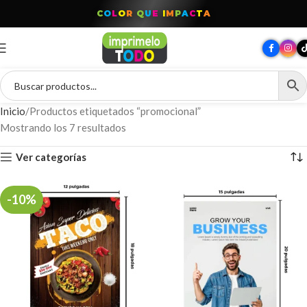
C
O
L
O
R
Q
U
E
I
M
P
A
C
T
A
Inicio
Productos etiquetados “promocional”
Mostrando los 7 resultados
Ver categorías
-10%