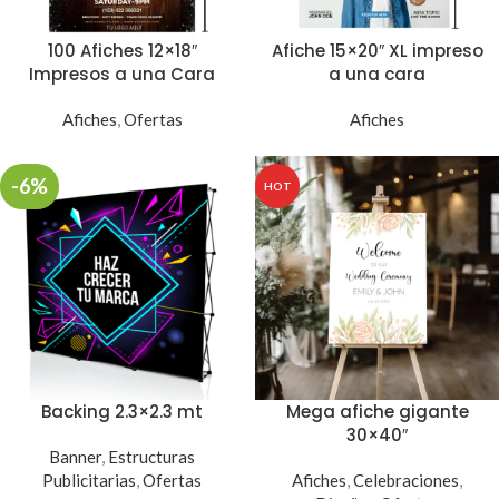
100 Afiches 12×18″
Afiche 15×20″ XL impreso
Impresos a una Cara
a una cara
Afiches
,
Ofertas
Afiches
-6%
HOT
Backing 2.3×2.3 mt
Mega afiche gigante
30×40″
Banner
,
Estructuras
Publicitarias
,
Ofertas
Afiches
,
Celebraciones
,