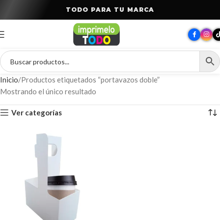
T
O
D
O
P
A
R
A
T
U
M
A
R
C
A
Inicio
Productos etiquetados “portavazos doble”
Mostrando el único resultado
Ver categorías