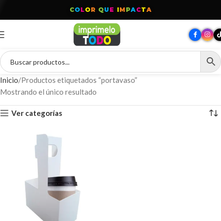
C
O
L
O
R
Q
U
E
I
M
P
A
C
T
A
Inicio
Productos etiquetados “portavaso”
Mostrando el único resultado
Ver categorías