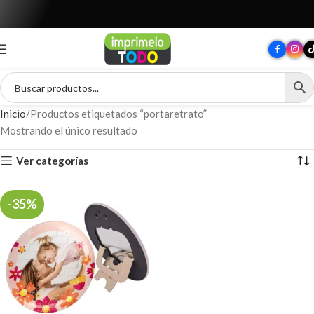
T
O
D
O
P
A
R
A
T
U
M
A
R
C
A
Inicio
Productos etiquetados “portaretrato”
Mostrando el único resultado
Ver categorías
-35%