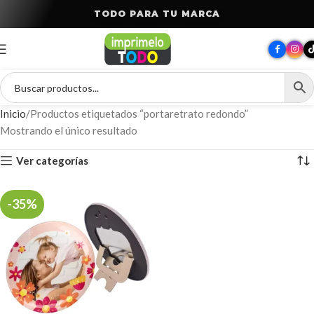
T
O
D
O
P
A
R
A
T
U
M
A
R
C
A
Inicio
Productos etiquetados “portaretrato redondo”
Mostrando el único resultado
Ver categorías
-35%