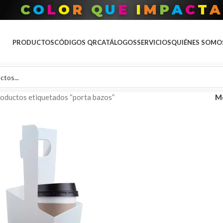
T
O
D
O
P
A
R
A
T
U
M
A
R
C
PRODUCTOS
CÓDIGOS QR
CATÁLOGOS
SERVICIOS
QUIÉNES SOMO
oductos etiquetados “porta bazos”
M