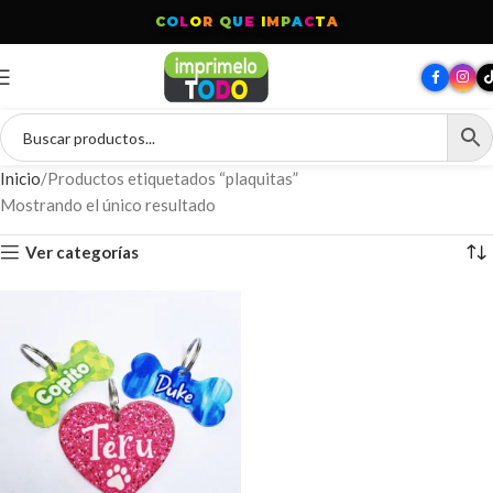
C
O
L
O
R
Q
U
E
I
M
P
A
C
T
A
Inicio
Productos etiquetados “plaquitas”
Mostrando el único resultado
Ver categorías