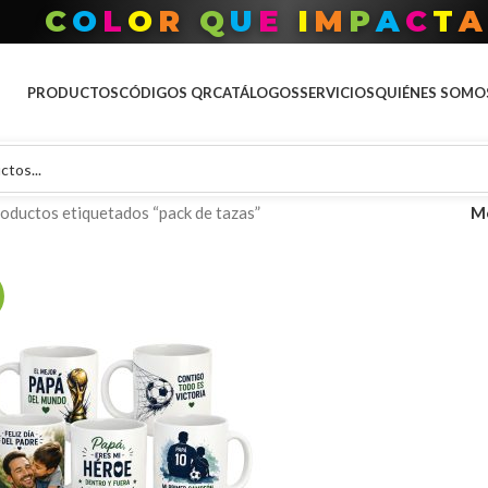
T
O
D
O
P
A
R
A
T
U
M
A
R
C
PRODUCTOS
CÓDIGOS QR
CATÁLOGOS
SERVICIOS
QUIÉNES SOMO
oductos etiquetados “pack de tazas”
M