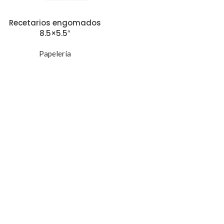
Recetarios engomados
8.5×5.5″
Papelería