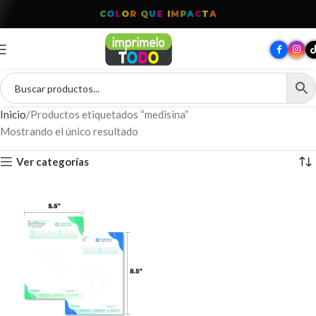
C
O
L
O
R
Q
U
E
I
M
P
A
C
T
A
Inicio
Productos etiquetados “medisina”
Mostrando el único resultado
Ver categorías