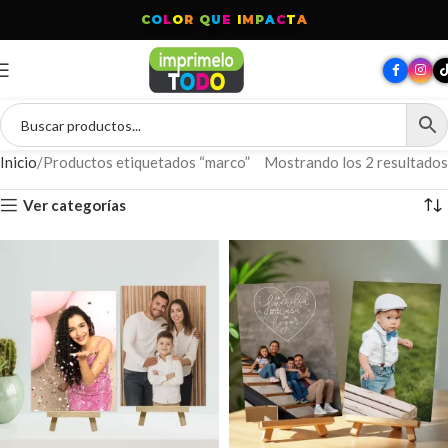
C
O
L
O
R
Q
U
E
I
M
P
A
C
T
A
Inicio
Productos etiquetados “marco”
Mostrando los 2 resultados
Ver categorías