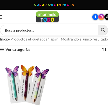
C
O
L
O
R
Q
U
E
I
M
P
A
C
T
A
Inicio
Productos etiquetados “lapis”
Mostrando el único resultado
Ver categorías