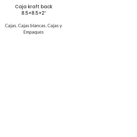
Caja kraft back
8.5×8.5×2″
Cajas
,
Cajas blancas
,
Cajas y
Empaques