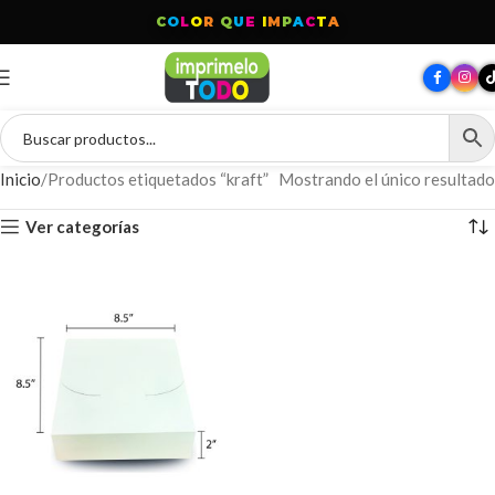
C
O
L
O
R
Q
U
E
I
M
P
A
C
T
A
Inicio
Productos etiquetados “kraft”
Mostrando el único resultado
Ver categorías