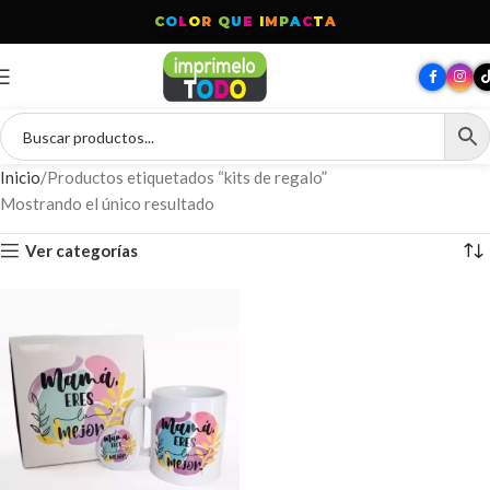
C
O
L
O
R
Q
U
E
I
M
P
A
C
T
A
Inicio
Productos etiquetados “kits de regalo”
Mostrando el único resultado
Ver categorías