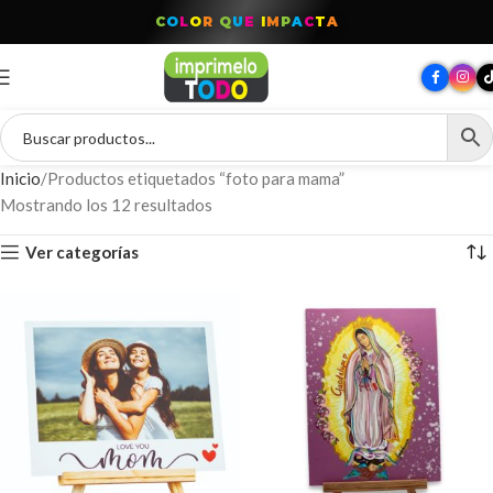
C
O
L
O
R
Q
U
E
I
M
P
A
C
T
A
Inicio
Productos etiquetados “foto para mama”
Mostrando los 12 resultados
Ver categorías