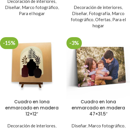
Decoración de interiores
,
Diseñar
,
Marco fotográfico
,
Decoración de interiores
,
Para el hogar
Diseñar
,
Fotografía
,
Marco
fotográfico
,
Ofertas
,
Para el
hogar
-15%
-3%
Cuadro en lona
Cuadro en lona
enmarcado en madera
enmarcado en madera
12×12″
47×31.5″
Decoración de interiores
,
Diseñar
,
Marco fotográfico
,