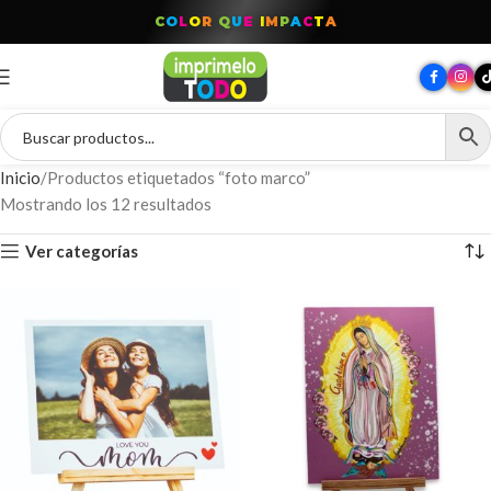
C
O
L
O
R
Q
U
E
I
M
P
A
C
T
A
Inicio
Productos etiquetados “foto marco”
Mostrando los 12 resultados
Ver categorías