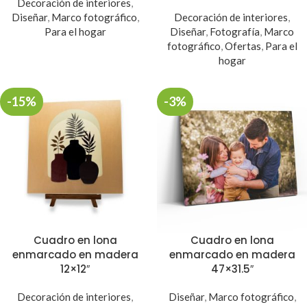
Decoración de interiores
,
Diseñar
,
Marco fotográfico
,
Decoración de interiores
,
Para el hogar
Diseñar
,
Fotografía
,
Marco
fotográfico
,
Ofertas
,
Para el
hogar
-15%
-3%
Cuadro en lona
Cuadro en lona
enmarcado en madera
enmarcado en madera
12×12″
47×31.5″
Decoración de interiores
,
Diseñar
,
Marco fotográfico
,