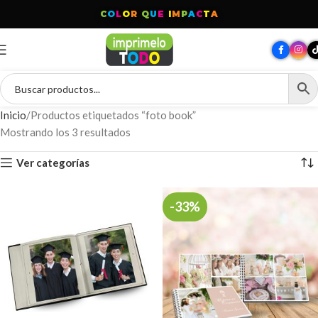
C
O
L
O
R
Q
U
E
I
M
P
A
C
T
A
Inicio
Productos etiquetados “foto book”
Mostrando los 3 resultados
Ver categorías
-33%