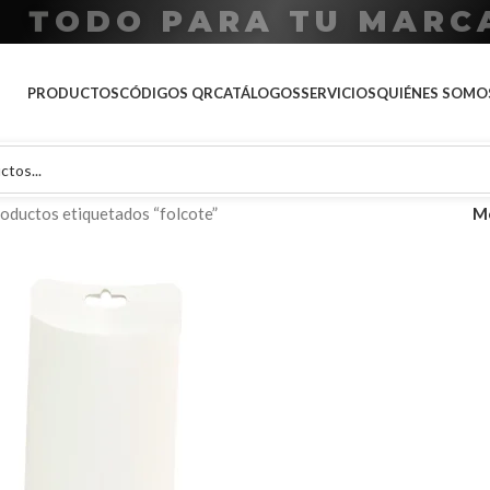
P
A
O
R
D
T
O
A
T
U
M
A
R
C
PRODUCTOS
CÓDIGOS QR
CATÁLOGOS
SERVICIOS
QUIÉNES SOMO
oductos etiquetados “folcote”
M