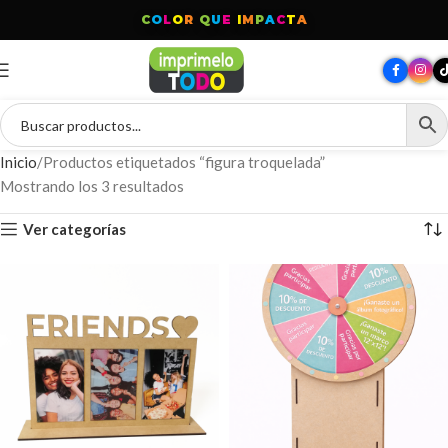
C
O
L
O
R
Q
U
E
I
M
P
A
C
T
A
Inicio
Productos etiquetados “figura troquelada”
Mostrando los 3 resultados
Ver categorías