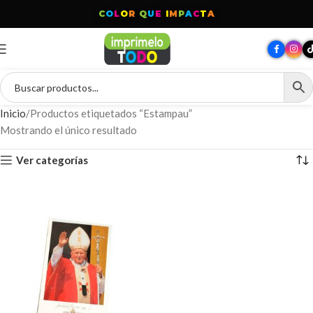
C
O
L
O
R
Q
U
E
I
M
P
A
C
T
A
Inicio
Productos etiquetados “Estampau”
Mostrando el único resultado
Ver categorías