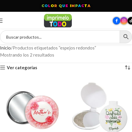
C
O
L
O
R
Q
U
E
I
M
P
A
C
T
A
Inicio
Productos etiquetados “espejos redondos”
Mostrando los 2 resultados
Ver categorías