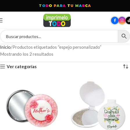
T
O
D
O
P
A
R
A
T
U
M
A
R
C
A
Inicio
Productos etiquetados “espejo personalizado”
Mostrando los 2 resultados
Ver categorías