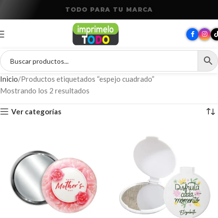
T
O
D
O
P
A
R
A
T
U
M
A
R
C
A
Inicio
Productos etiquetados “espejo cuadrado”
Mostrando los 2 resultados
Ver categorías