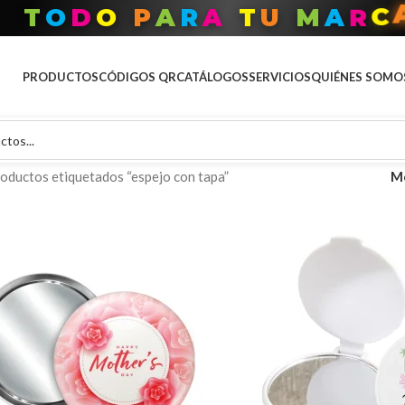
T
O
D
O
P
A
R
A
T
U
M
A
R
C
PRODUCTOS
CÓDIGOS QR
CATÁLOGOS
SERVICIOS
QUIÉNES SOMO
oductos etiquetados “espejo con tapa”
M