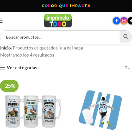
C
O
L
O
R
Q
U
E
I
M
P
A
C
T
A
Inicio
Productos etiquetados “dia del papa”
Mostrando los 4 resultados
Ver categorías
-25%