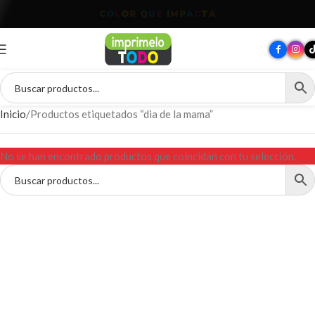
T
O
D
O
P
A
R
A
T
U
M
A
R
C
A
Inicio
Productos etiquetados “dia de la mama”
No se han encontrado productos que coincidan con tu selección.