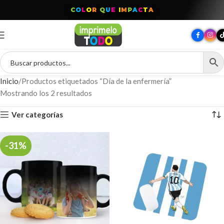
C
O
L
O
R
Q
U
E
I
M
P
A
C
T
A
Inicio
Productos etiquetados “Día de la enfermería”
Mostrando los 2 resultados
Ver categorías
-31%