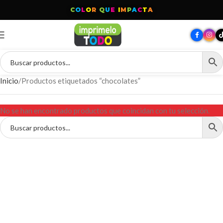
C
O
L
O
R
Q
U
E
I
M
P
A
C
T
A
Inicio
Productos etiquetados “chocolates”
No se han encontrado productos que coincidan con tu selección.