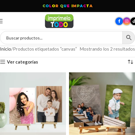
C
O
L
O
R
Q
U
E
I
M
P
A
C
T
A
Inicio
Productos etiquetados “canvas”
Mostrando los 2 resultados
Ver categorías