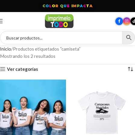
C
O
L
O
R
Q
U
E
I
M
P
A
C
T
A
Inicio
Productos etiquetados “camiseta”
Mostrando los 2 resultados
Ver categorías