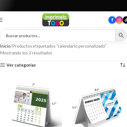
T
O
D
O
P
A
R
A
T
U
M
A
R
C
A
Inicio
Productos etiquetados “calendario personalizado”
Mostrando los 2 resultados
Ver categorías