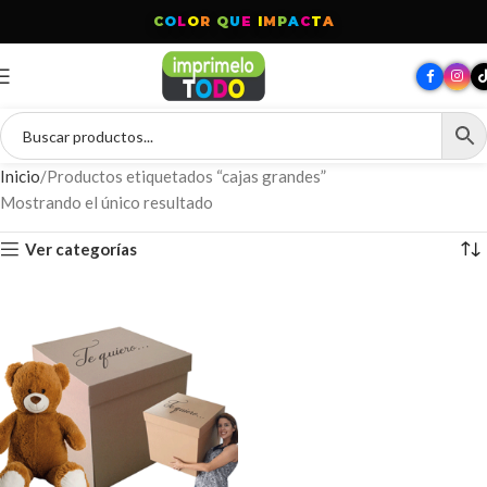
C
O
L
O
R
Q
U
E
I
M
P
A
C
T
A
Inicio
Productos etiquetados “cajas grandes”
Mostrando el único resultado
Ver categorías