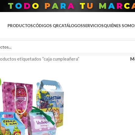
T
O
D
O
P
A
R
A
T
U
M
A
R
C
PRODUCTOS
CÓDIGOS QR
CATÁLOGOS
SERVICIOS
QUIÉNES SOMO
oductos etiquetados “caja cumpleañera”
M