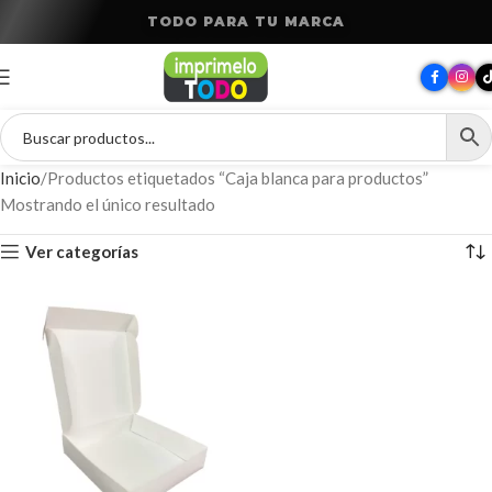
T
O
D
O
P
A
R
A
T
U
M
A
R
C
A
Inicio
Productos etiquetados “Caja blanca para productos”
Mostrando el único resultado
Ver categorías