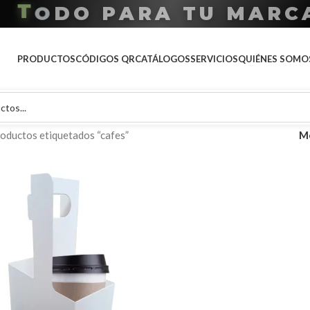
A
R
P
O
A
D
T
O
T
U
M
A
R
C
PRODUCTOS
CÓDIGOS QR
CATÁLOGOS
SERVICIOS
QUIÉNES SOMO
oductos etiquetados “cafes”
M