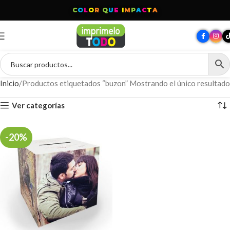
C
O
L
O
R
Q
U
E
I
M
P
A
C
T
A
Inicio
Productos etiquetados “buzon”
Mostrando el único resultado
Ver categorías
-20%