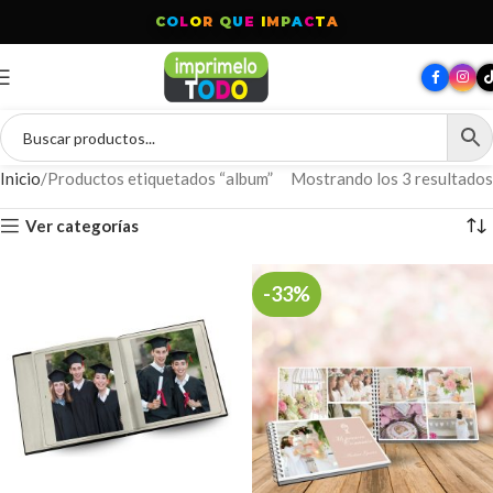
C
O
L
O
R
Q
U
E
I
M
P
A
C
T
A
Inicio
Productos etiquetados “album”
Mostrando los 3 resultados
Ver categorías
-33%