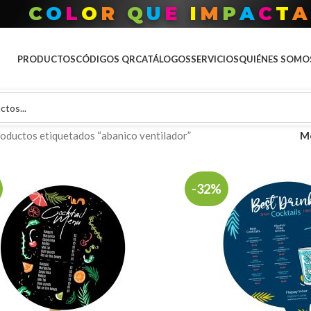
C
O
L
O
R
Q
U
E
I
M
P
A
C
T
A
PRODUCTOS
CÓDIGOS QR
CATÁLOGOS
SERVICIOS
QUIÉNES SOMO
oductos etiquetados “abanico ventilador”
M
-32%