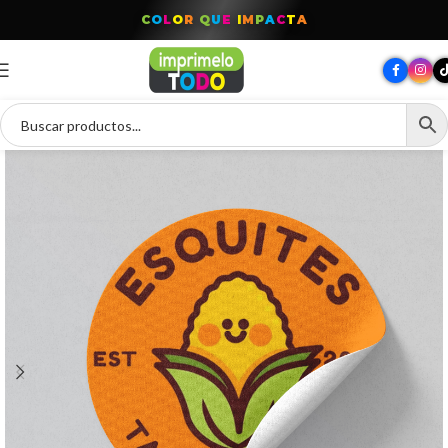
C
O
L
O
R
Q
U
E
I
M
P
A
C
T
A