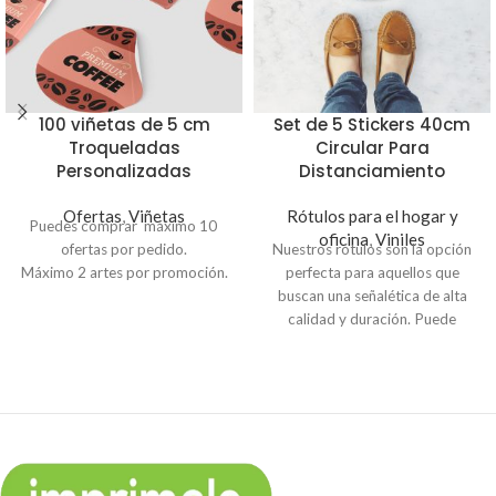
100 viñetas de 5 cm
Set de 5 Stickers 40cm
Troqueladas
Circular Para
Personalizadas
Distanciamiento
Ofertas
,
Viñetas
Rótulos para el hogar y
Puedes comprar máximo 10
oficina
,
Viniles
ofertas por pedido.
Nuestros rótulos son la opción
Máximo 2 artes por promoción.
perfecta para aquellos que
buscan una señalética de alta
calidad y duración. Puede
escoger entre señales de
tránsito, prohibición,
advertencia e indicación.