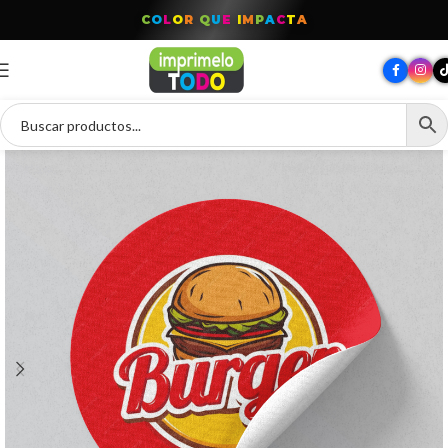
T
O
D
O
P
A
R
A
T
U
M
A
R
C
A