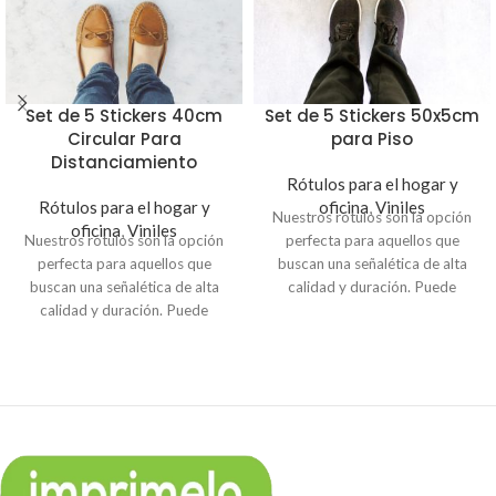
Set de 5 Stickers 40cm
Set de 5 Stickers 50x5cm
Circular Para
para Piso
Distanciamiento
Rótulos para el hogar y
Rótulos para el hogar y
oficina
,
Viniles
Nuestros rótulos son la opción
oficina
,
Viniles
Nuestros rótulos son la opción
perfecta para aquellos que
perfecta para aquellos que
buscan una señalética de alta
buscan una señalética de alta
calidad y duración. Puede
calidad y duración. Puede
escoger entre señales de
escoger entre señales de
tránsito, prohibición,
tránsito, prohibición,
advertencia e indicación.
advertencia e indicación.