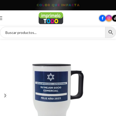
T
O
D
O
P
A
R
A
T
U
M
A
R
C
A