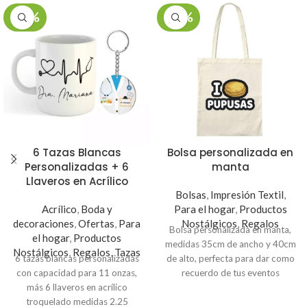
-26%
-30%
6 Tazas Blancas
Bolsa personalizada en
Personalizadas + 6
manta
Llaveros en Acrílico
Bolsas
,
Impresión Textil
,
Acrílico
,
Boda y
Para el hogar
,
Productos
decoraciones
,
Ofertas
,
Para
Nostálgicos
,
Regalos
Bolsa personalizada en manta,
el hogar
,
Productos
medidas 35cm de ancho y 40cm
Nostálgicos
,
Regalos
,
Tazas
6 tazas blancas personalizadas
de alto, perfecta para dar como
con capacidad para 11 onzas,
recuerdo de tus eventos
más 6 llaveros en acrílico
especiales o para uso personal.
troquelado medidas 2.25