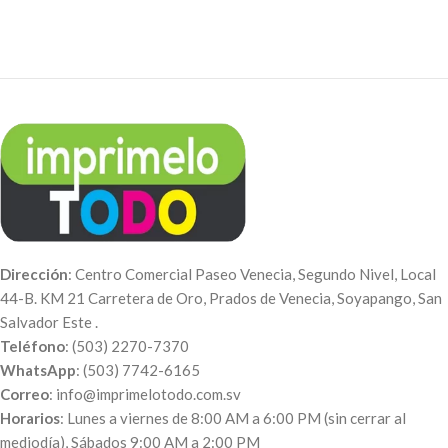
pulgadas con impresión
personalizada.
Es un hermoso regalo que
puedes obsequiar con tus
propios diseños.
Dirección
: Centro Comercial Paseo Venecia, Segundo Nivel, Local
44-B. KM 21 Carretera de Oro, Prados de Venecia, Soyapango, San
Salvador Este .
Teléfono
: (503) 2270-7370
WhatsApp
: (503) 7742-6165
Correo
: info@imprimelotodo.com.sv
Horarios
: Lunes a viernes de 8:00 AM a 6:00 PM (sin cerrar al
mediodía), Sábados 9:00 AM a 2:00 PM