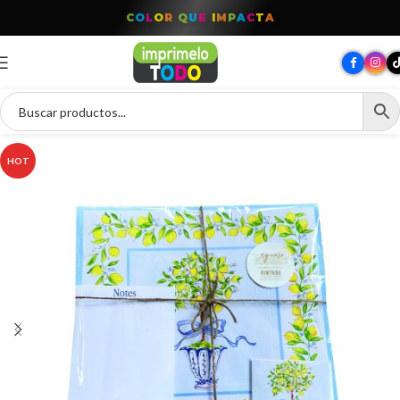
T
O
D
O
P
A
R
A
T
U
M
A
R
C
A
HOT