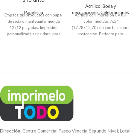
una tinta
Acrílico
,
Boda y
Papelería
decoraciones
,
Celebraciones
Empaca tus productos con papel
Acrílico con impresión UV full
de seda o mantequilla medida
color medidas 7x5"
12x12 pulgadas. Impresión
(17.78×12.70 cm) con base para
personalizada a una tinta, para
sostenerse. Perfecto para
otras cantidades o medidas
regalos, eventos, celebraciones
puede contactarnos a
o decoración del hogar.
info@imprimelotodo.com.sv o
vía
WhatsApp
7742-6165
Dirección
: Centro Comercial Paseo Venecia, Segundo Nivel, Local