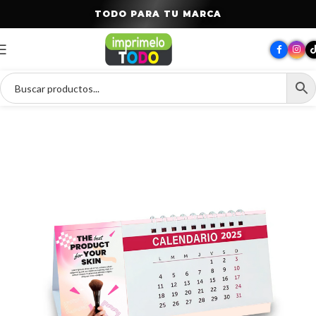
T
O
D
O
P
A
R
A
T
U
M
A
R
C
A