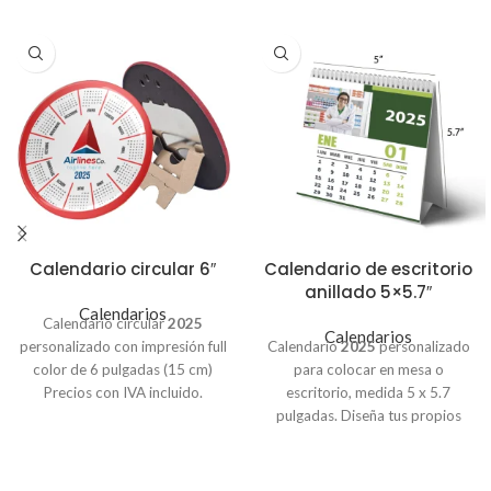
Calendario circular 6″
Calendario de escritorio
anillado 5×5.7″
Calendarios
Calendario circular
2025
Calendarios
personalizado con impresión full
Calendario
2025
personalizado
color de 6 pulgadas (15 cm)
para colocar en mesa o
Precios con IVA incluido.
escritorio, medida 5 x 5.7
Pedido de 6 unidades – $1.25
pulgadas. Diseña tus propios
c/u
calendarios con 12 de tus
Pedido de 12 unidades – $1.15
mejores fotos familiares o de tu
c/u
marca. Base triangular blanca,