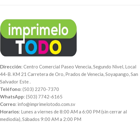
Pedido de 50 unidades – $1.05
con anillo en la parte superior.
c/u
Precios con IVA incluido.
Pedido de 100 unidades – $1.00
25 Unidades $2.50 c/u
c/u
50 Unidades $1.99 c/u
100 Unidades $1.50 c/u
500 Unidades $1.15 c/u
Dirección
: Centro Comercial Paseo Venecia, Segundo Nivel, Local
44-B. KM 21 Carretera de Oro, Prados de Venecia, Soyapango, San
Salvador Este .
Teléfono
: (503) 2270-7370
WhatsApp
: (503) 7742-6165
Correo
: info@imprimelotodo.com.sv
Horarios
: Lunes a viernes de 8:00 AM a 6:00 PM (sin cerrar al
mediodía), Sábados 9:00 AM a 2:00 PM