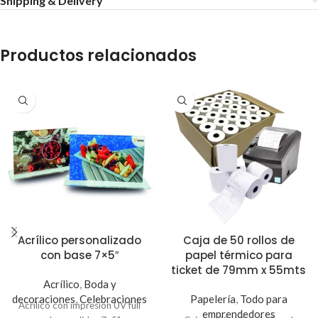
Shipping & Delivery
Productos relacionados
Acrílico personalizado
Caja de 50 rollos de
con base 7×5″
papel térmico para
ticket de 79mm x 55mts
Acrílico
,
Boda y
decoraciones
,
Celebraciones
Papelería
,
Todo para
Acrílico con impresión UV full
emprendedores