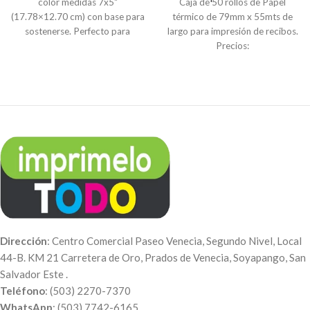
color medidas 7x5"
Caja de 50 rollos de Papel
(17.78×12.70 cm) con base para
térmico de 79mm x 55mts de
sostenerse. Perfecto para
largo para impresión de recibos.
regalos, eventos, celebraciones
Precios:
o decoración del hogar.
Pedidos de 50 unidades a $1.34
c/u
Pedidos de 500 unidades a
$1.15 c/u
Compra mínima de 50 unidades,
equivalente a una caja. Para
otras medidas puede
contactarnos a nuestro
Correo:
info@imprimelotodo.com.sv
o
vía
WhatsApp:
(503) 7742-
6165
.
Dirección
: Centro Comercial Paseo Venecia, Segundo Nivel, Local
44-B. KM 21 Carretera de Oro, Prados de Venecia, Soyapango, San
Salvador Este .
Teléfono
: (503) 2270-7370
WhatsApp
: (503) 7742-6165