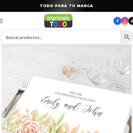
T
O
D
O
P
A
R
A
T
U
M
A
R
C
A