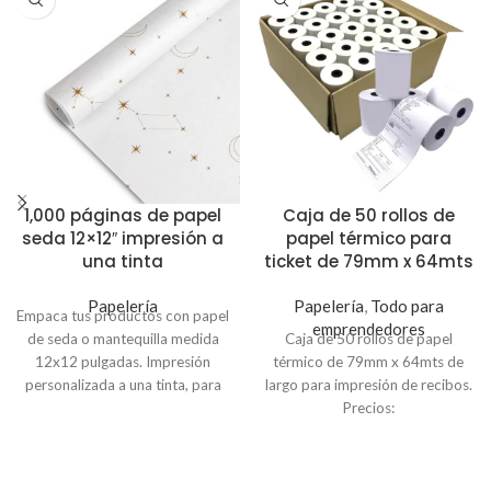
1,000 páginas de papel
Caja de 50 rollos de
seda 12×12″ impresión a
papel térmico para
una tinta
ticket de 79mm x 64mts
Papelería
Papelería
,
Todo para
Empaca tus productos con papel
emprendedores
de seda o mantequilla medida
Caja de 50 rollos de papel
12x12 pulgadas. Impresión
térmico de 79mm x 64mts de
personalizada a una tinta, para
largo para impresión de recibos.
otras cantidades o medidas
Precios:
puede contactarnos a
Pedidos de 50 unidades a $1.59
info@imprimelotodo.com.sv o
c/u
vía
WhatsApp
7742-6165
Pedidos de 500 unidades a