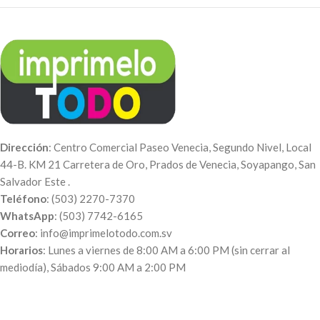
$1.35 c/u
Compra mínima de 50 unidades,
equivalente a una caja. Para
otras medidas y cantidades
puede contactarnos a nuestro
Correo:
info@imprimelotodo.com.sv
o
vía
WhatsApp:
(503) 7742-
6165
.
Dirección
: Centro Comercial Paseo Venecia, Segundo Nivel, Local
44-B. KM 21 Carretera de Oro, Prados de Venecia, Soyapango, San
Salvador Este .
Teléfono
: (503) 2270-7370
WhatsApp
: (503) 7742-6165
Correo
: info@imprimelotodo.com.sv
Horarios
: Lunes a viernes de 8:00 AM a 6:00 PM (sin cerrar al
mediodía), Sábados 9:00 AM a 2:00 PM