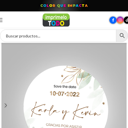
C
O
L
O
R
Q
U
E
I
M
P
A
C
T
A