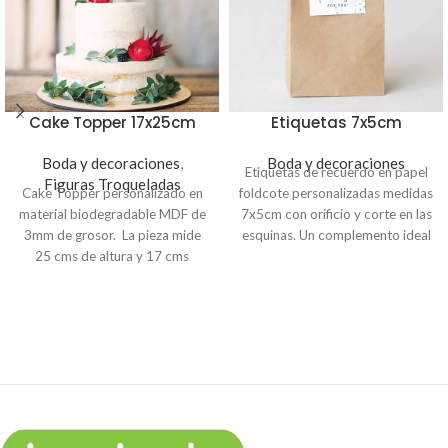
Cake Topper 17x25cm
Etiquetas 7x5cm
Boda y decoraciones
,
Boda y decoraciones
Etiquetas de recuerdo en papel
Figuras Troqueladas
Cake Topper personalizado en
foldcote personalizadas medidas
material biodegradable MDF de
7x5cm con orificio y corte en las
3mm de grosor. La pieza mide
esquinas. Un complemento ideal
25 cms de altura y 17 cms
para regalos de boda.
ancho. Haz la compra en linea y
envía al correo
info@imprimelotodo.com.sv el
texto que deseas colocar.