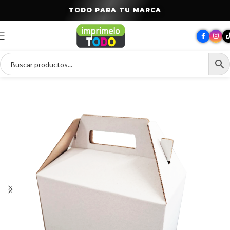
T
O
D
O
P
A
R
A
T
U
M
A
R
C
A