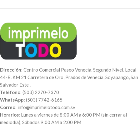
sección de Viñetas y agrega a la
agrega a la carretilla).
carretilla).
Pedidos de 100 cajas - $0.38 c/u
Pedidos de 100 cajas - $0.49 c/u
Pedidos de 50 cajas - $0.46 c/u
Pedidos de 50 cajas - $0.52 c/u
Pedidos de 25 cajas - $0.60 c/u
Pedidos de 25 cajas - $0.60 c/u
Pedidos de 5 cajas - $0.75 c/u
Pedidos de 5 cajas - $1.20 c/u
Dirección
: Centro Comercial Paseo Venecia, Segundo Nivel, Local
44-B. KM 21 Carretera de Oro, Prados de Venecia, Soyapango, San
Salvador Este .
Teléfono
: (503) 2270-7370
WhatsApp
: (503) 7742-6165
Correo
: info@imprimelotodo.com.sv
Horarios
: Lunes a viernes de 8:00 AM a 6:00 PM (sin cerrar al
mediodía), Sábados 9:00 AM a 2:00 PM