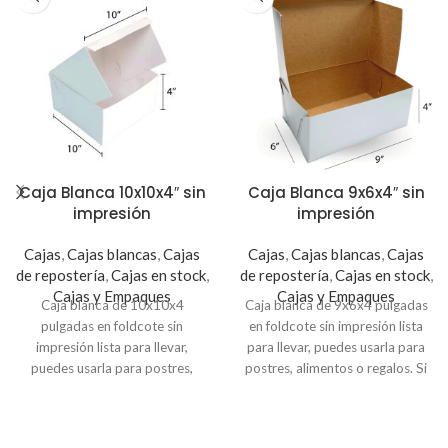
Caja Blanca 10x10x4″ sin
Caja Blanca 9x6x4″ sin
impresión
impresión
Cajas
,
Cajas blancas
,
Cajas
Cajas
,
Cajas blancas
,
Cajas
de repostería
,
Cajas en stock
,
de repostería
,
Cajas en stock
,
Cajas y Empaques
Cajas y Empaques
Caja blanca de 10x10x4
Caja blanca de 9x6x4 pulgadas
pulgadas en foldcote sin
en foldcote sin impresión lista
impresión lista para llevar,
para llevar, puedes usarla para
puedes usarla para postres,
postres, alimentos o regalos. Si
alimentos o regalos. Si necesitas
necesitas personalizarla puedes
personalizarla puedes colocarle
colocarle una viñeta o sticker
una viñeta o sticker (busca en la
(busca en la secciónde Viñetas y